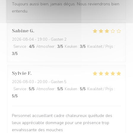
Toujours aussi bien, jamais déçus. Nous reviendrons bien
entendu.
Sabine
G
2026-08-04
- 19:00 - Gasten 2
Service
:
4
/5
Atmosfeer
:
3
/5
Keuken
:
3
/5
Kwaliteit / Prijs
:
3
/5
Sylvie
F
2026-08-03
- 20:00 - Gasten 5
Service
:
5
/5
Atmosfeer
:
5
/5
Keuken
:
5
/5
Kwaliteit / Prijs
:
5
/5
Personnel accueillant cadre chaleureux quiétude des
lieux appréciable dommage pour une présence trop
envahissante des mouches