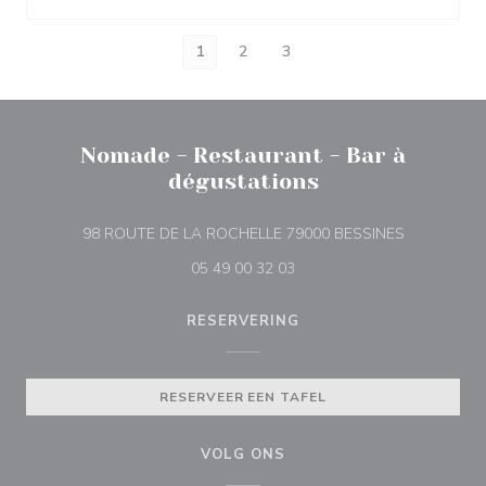
1
2
3
Nomade - Restaurant - Bar à
dégustations
((opent in e
98 ROUTE DE LA ROCHELLE 79000 BESSINES
05 49 00 32 03
RESERVERING
RESERVEER EEN TAFEL
VOLG ONS