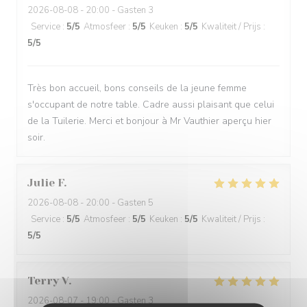
2026-08-08
- 20:00 - Gasten 3
Service
:
5
/5
Atmosfeer
:
5
/5
Keuken
:
5
/5
Kwaliteit / Prijs
:
5
/5
Très bon accueil, bons conseils de la jeune femme
s'occupant de notre table. Cadre aussi plaisant que celui
de la Tuilerie. Merci et bonjour à Mr Vauthier aperçu hier
soir.
Julie
F
2026-08-08
- 20:00 - Gasten 5
Service
:
5
/5
Atmosfeer
:
5
/5
Keuken
:
5
/5
Kwaliteit / Prijs
:
5
/5
Terry
V
2026-08-07
- 19:00 - Gasten 3