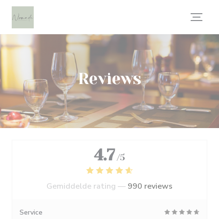
Cookies beheer paneel
Reviews
4.7
/5
Gemiddelde rating —
990 reviews
Service