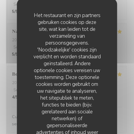
Service
:
5
/5
Atmosfeer
:
5
/5
Keuken
:
5
/5
Kwaliteit / Prijs
:
5
/5
Het restaurant en zijn partners
gebruiken cookies op deze
site, wat kan leiden tot de
Nathalie
M
verzameling van
2026-08-07
- 20:30 - Gasten 2
persoonsgegevens.
Service
:
5
/5
Atmosfeer
:
5
/5
Keuken
:
5
/5
Kwaliteit / Prijs
:
'Noodzakelijke' cookies zijn
5
/5
verplicht en worden standaard
geïnstalleerd. Andere
optionele cookies vereisen uw
Bob
P
toestemming. Deze optionele
2026-08-07
- 13:00 - Gasten 2
cookies worden gebruikt om
Service
:
5
/5
Atmosfeer
:
5
/5
Keuken
:
5
/5
Kwaliteit / Prijs
:
uw navigatie te analyseren,
het sitepubliek te meten,
4
/5
functies te bieden (bijv.
gerelateerd aan sociale
Cuisine excellente et originale, cadre très agréable et
netwerken) of
service au top
gepersonaliseerde
advertenties of inhoud weer