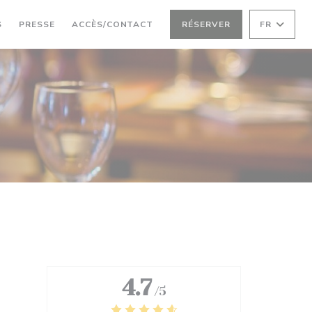
S
PRESSE
ACCÈS/CONTACT
RÉSERVER
FR
4.7
/5