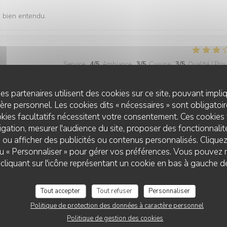
s bien entendu.
Service
:
4
/5
Ambiance
:
3
/5
Cuisine
:
3
/5
Qualité / Prix
es partenaires utilisent des cookies sur ce site, pouvant impli
re personnel. Les cookies dits « nécessaires » sont obligatoire
Service
:
5
/5
Ambiance
:
5
/5
Cuisine
:
5
/5
Qualité / Prix
kies facultatifs nécessitent votre consentement. Ces cookies 
gation, mesurer l'audience du site, proposer des fonctionnalité
 ou afficher des publicités ou contenus personnalisés. Clique
es lieux appréciable dommage pour une présence trop envahissante d
 ou « Personnaliser » pour gérer vos préférences. Vous pouvez 
liquant sur l'icône représentant un cookie en bas à gauche d
Tout accepter
Tout refuser
Personnaliser
Politique de protection des données à caractère personnel
Service
:
5
/5
Ambiance
:
5
/5
Cuisine
:
4
/5
Qualité / Prix
Politique de gestion des cookies