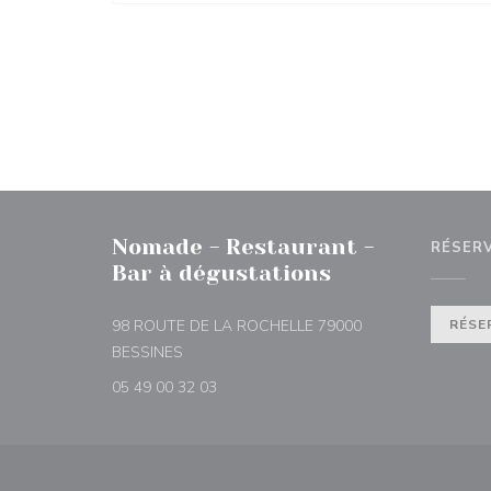
Nomade - Restaurant -
RÉSER
Bar à dégustations
98 ROUTE DE LA ROCHELLE 79000
RÉSE
((ouvre une nouvelle fenêtre))
BESSINES
05 49 00 32 03