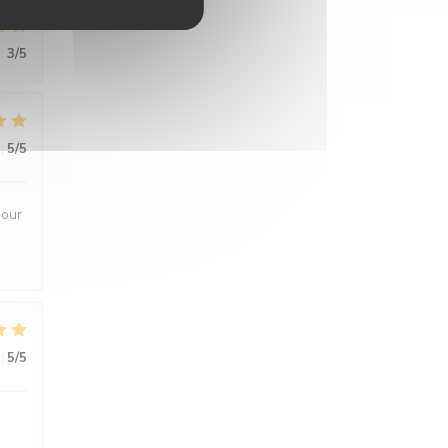
:
3
/5
:
5
/5
pour
s
:
5
/5