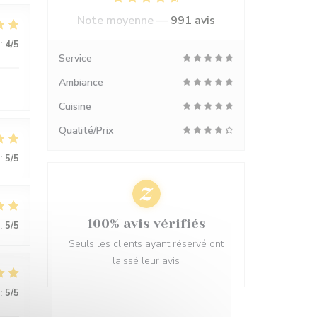
Note moyenne —
991 avis
:
4
/5
Service
Ambiance
Cuisine
Qualité/Prix
:
5
/5
100% avis vérifiés
:
5
/5
Seuls les clients ayant réservé ont
laissé leur avis
:
5
/5