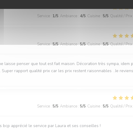
Service
:
1
/5
Ambiance
:
4
/5
Cuisine
:
5
/5
Qualité / Prix
Service
:
5
/5
Ambiance
:
5
/5
Cuisine
:
5
/5
Qualité / Prix
ne laisse penser que tout est fait maison. Décoration très sympa, idem 
uper rapport qualité prix car les prix restent raisonnables . Je revien
Service
:
5
/5
Ambiance
:
5
/5
Cuisine
:
5
/5
Qualité / Prix
s bcp apprécié le service par Laura et ses conseilles !