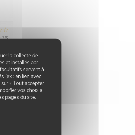
:
3
/5
quer la collecte de
s et installés par
:
5
/5
facultatifs servent à
s (ex : en lien avec
z sur « Tout accepter
es
modifier vos choix à
es pages du site.
:
4
/5