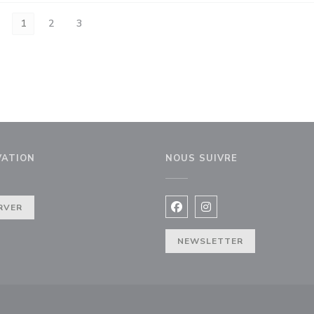
1
2
3
VATION
NOUS SUIVRE
RVER
Facebook ((ouvre une nouvel
Instagram ((ouvre une 
NEWSLETTER