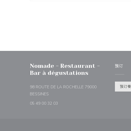
Nomade - Restaurant -
预订
Bar à dégustations
98 ROUTE DE LA ROCHELLE 79000
预订
((在新窗口中打开))
BESSINES
05 49 00 32 03