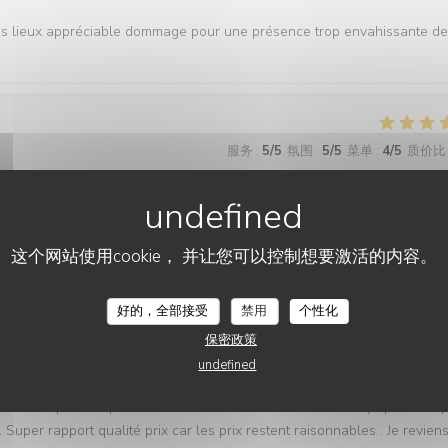
es lieux appréciable dommage pour une présence trop envahissante d
服务
:
5
/5
氛围
:
5
/5
菜单
:
4
/5
质价比
服务
:
1
/5
氛围
:
4
/5
菜单
:
5
/5
质价比
这个网站使用cookie， 并让您可以控制想要激活的内容。
好的，全部接受
禁用
个性化
保密政策
服务
:
5
/5
氛围
:
5
/5
菜单
:
5
/5
质价比
undefined
ne laisse penser que tout est fait maison. Décoration très sympa, idem 
uper rapport qualité prix car les prix restent raisonnables . Je revien