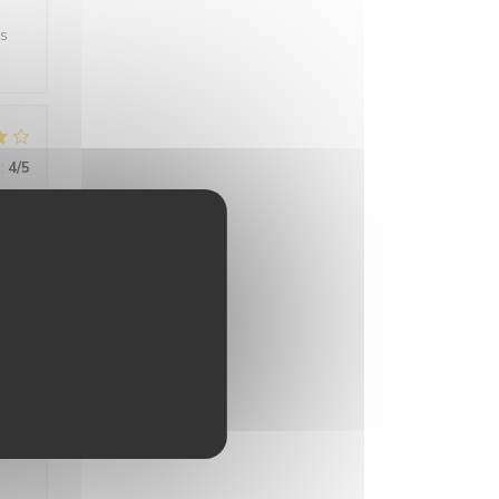
es
:
4
/5
:
3
/5
:
5
/5
pour
s