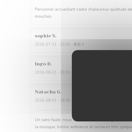
Personnel accueillant cadre chaleureux quiétude d
mouches
sophie
S
2026-07-31
- 20:00 - 来宾 6
Ingo
D
2026-08-01
- 20:00 - 来宾 4
Natacha
G
2026-08-01
- 19:30 - 来宾 2
Un sans faute, nous avons très bien mangé, la cuisi
la musique, bonne ambiance et serveurs très sympa. S