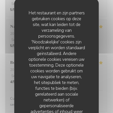
Service
:
5
/5
Atmosfeer
:
5
/5
Keuken
:
5
/5
Kwaliteit / Prijs
:
5
/5
Het restaurant en zijn partners
gebruiken cookies op deze
site, wat kan leiden tot de
Nathalie
M
verzameling van
2026-08-07
- 20:30 - Gasten 2
persoonsgegevens.
Service
:
5
/5
Atmosfeer
:
5
/5
Keuken
:
5
/5
Kwaliteit / Prijs
:
'Noodzakelijke' cookies zijn
5
/5
verplicht en worden standaard
geïnstalleerd. Andere
optionele cookies vereisen uw
Bob
P
toestemming. Deze optionele
2026-08-07
- 13:00 - Gasten 2
cookies worden gebruikt om
Service
:
5
/5
Atmosfeer
:
5
/5
Keuken
:
5
/5
Kwaliteit / Prijs
:
uw navigatie te analyseren,
het sitepubliek te meten,
4
/5
functies te bieden (bijv.
gerelateerd aan sociale
Cuisine excellente et originale, cadre très agréable et
netwerken) of
service au top
gepersonaliseerde
advertenties of inhoud weer