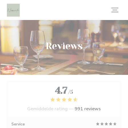
Cookies beheer paneel
Reviews
4.7
/5
Gemiddelde rating —
991 reviews
Service