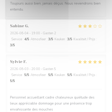
Toujours aussi bien, jamais déçus. Nous reviendrons bien
entendu.
Sabine
G
2026-08-04
- 19:00 - Gasten 2
Service
:
4
/5
Atmosfeer
:
3
/5
Keuken
:
3
/5
Kwaliteit / Prijs
:
3
/5
Sylvie
F
2026-08-03
- 20:00 - Gasten 5
Service
:
5
/5
Atmosfeer
:
5
/5
Keuken
:
5
/5
Kwaliteit / Prijs
:
5
/5
Personnel accueillant cadre chaleureux quiétude des
lieux appréciable dommage pour une présence trop
envahissante des mouches