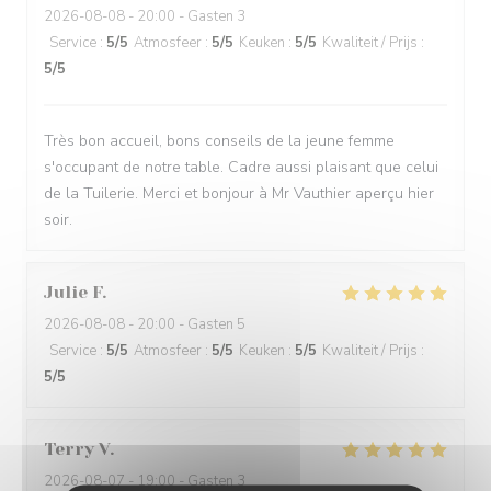
2026-08-08
- 20:00 - Gasten 3
Service
:
5
/5
Atmosfeer
:
5
/5
Keuken
:
5
/5
Kwaliteit / Prijs
:
5
/5
Très bon accueil, bons conseils de la jeune femme
s'occupant de notre table. Cadre aussi plaisant que celui
de la Tuilerie. Merci et bonjour à Mr Vauthier aperçu hier
soir.
Julie
F
2026-08-08
- 20:00 - Gasten 5
Service
:
5
/5
Atmosfeer
:
5
/5
Keuken
:
5
/5
Kwaliteit / Prijs
:
5
/5
Terry
V
2026-08-07
- 19:00 - Gasten 3