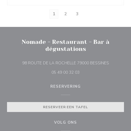
1
2
3
Nomade - Restaurant - Bar à
dégustations
((opent in e
98 ROUTE DE LA ROCHELLE 79000 BESSINES
05 49 00 32 03
RESERVERING
RESERVEER EEN TAFEL
VOLG ONS