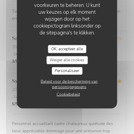
voorkeuren te beheren. U kunt
Toujours aussi bien, jamais déçus. Nous reviendrons bien
uw keuzes op elk moment
wijzigen door op het
entendu.
cookiepictogram linksonder op
de sitepagina's te klikken.
Sabine
G
2026-08-04
- 19:00 - Gasten 2
OK, accepteer alle
Service
:
4
/5
Atmosfeer
:
3
/5
Keuken
:
3
/5
Kwaliteit / Prijs
:
Weiger alle cookies
3
/5
Personaliseer
Sylvie
F
Beleid voor de bescherming van
persoonsgegevens
2026-08-03
- 20:00 - Gasten 5
Cookiebeleid
Service
:
5
/5
Atmosfeer
:
5
/5
Keuken
:
5
/5
Kwaliteit / Prijs
:
5
/5
Personnel accueillant cadre chaleureux quiétude des
lieux appréciable dommage pour une présence trop