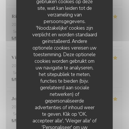
gebruiken cookies op deze
site, wat kan leiden tot de
verzameling van
Rima
A
persoonsgegevens.
2026-08-04
- 19:00 - Gasten 3
'Noodzakelijke' cookies zijn
Service
:
5
/5
Atmosfeer
:
5
/5
Keuken
:
5
/5
Kwaliteit / Prijs
:
verplicht en worden standaard
5
/5
geïnstalleerd. Andere
optionele cookies vereisen uw
toestemming. Deze optionele
Virginie
G
cookies worden gebruikt om
2026-08-06
- 12:30 - Gasten 2
uw navigatie te analyseren,
Service
:
5
/5
Atmosfeer
:
5
/5
Keuken
:
5
/5
Kwaliteit / Prijs
:
het sitepubliek te meten,
5
/5
functies te bieden (bijv.
gerelateerd aan sociale
netwerken) of
Joëlle
G
gepersonaliseerde
advertenties of inhoud weer
2026-08-05
- 12:30 - Gasten 3
te geven. Klik op 'OK,
Service
:
5
/5
Atmosfeer
:
5
/5
Keuken
:
5
/5
Kwaliteit / Prijs
:
accepteer alle', 'Weiger alle' of
5
/5
'Personaliseer' om uw