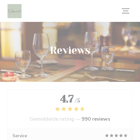
Cookies beheer paneel
Reviews
4.7
/5
Gemiddelde rating —
990 reviews
Service