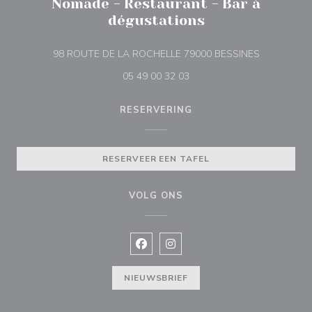
Nomade - Restaurant - Bar à
dégustations
((opent in e
98 ROUTE DE LA ROCHELLE 79000 BESSINES
05 49 00 32 03
RESERVERING
RESERVEER EEN TAFEL
VOLG ONS
Facebook ((opent in een nieuw vens
Instagram ((opent in een nieu
NIEUWSBRIEF