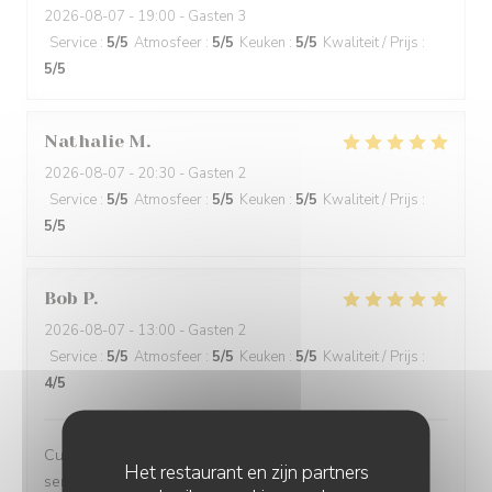
2026-08-07
- 19:00 - Gasten 3
Service
:
5
/5
Atmosfeer
:
5
/5
Keuken
:
5
/5
Kwaliteit / Prijs
:
5
/5
Nathalie
M
2026-08-07
- 20:30 - Gasten 2
Service
:
5
/5
Atmosfeer
:
5
/5
Keuken
:
5
/5
Kwaliteit / Prijs
:
5
/5
Bob
P
2026-08-07
- 13:00 - Gasten 2
Service
:
5
/5
Atmosfeer
:
5
/5
Keuken
:
5
/5
Kwaliteit / Prijs
:
4
/5
Cuisine excellente et originale, cadre très agréable et
Het restaurant en zijn partners
service au top