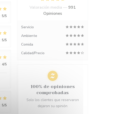
Valoración media —
991
Opiniones
:
5
/5
Servicio
Ambiente
:
5
/5
Comida
Calidad/Precio
:
4
/5
100% de opiniones
comprobadas
Solo los clientes que reservaron
:
5
/5
dejaron su opinión