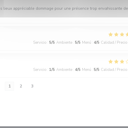
es lieux appréciable dommage pour une présence trop envahissante d
Servicio
:
5
/5
Ambiente
:
5
/5
Menú
:
4
/5
Calidad / Precio
Servicio
:
1
/5
Ambiente
:
4
/5
Menú
:
5
/5
Calidad / Precio
1
2
3