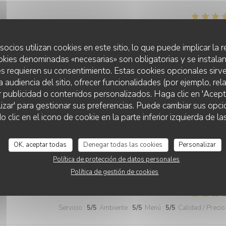
Servicio
:
5
/5
Ambiente
:
5
/5
Menú
:
5
/5
Calidad / Precio
socios utilizan cookies en este sitio, lo que puede implicar la
okies denominadas «necesarias» son obligatorias y se instalan
s requieren su consentimiento. Estas cookies opcionales sirve
Servicio
:
5
/5
Ambiente
:
5
/5
Menú
:
5
/5
Calidad / Precio
a audiencia del sitio, ofrecer funcionalidades (por ejemplo, re
r publicidad o contenidos personalizados. Haga clic en 'Acept
lizar' para gestionar sus preferencias. Puede cambiar sus opci
s bien entendu.
lic en el icono de cookie en la parte inferior izquierda de las
OK, aceptar todas
Denegar todas las cookies
Personalizar
Política de protección de datos personales
Servicio
:
4
/5
Ambiente
:
3
/5
Menú
:
3
/5
Calidad / Precio
Política de gestión de cookies
Servicio
:
5
/5
Ambiente
:
5
/5
Menú
:
5
/5
Calidad / Precio