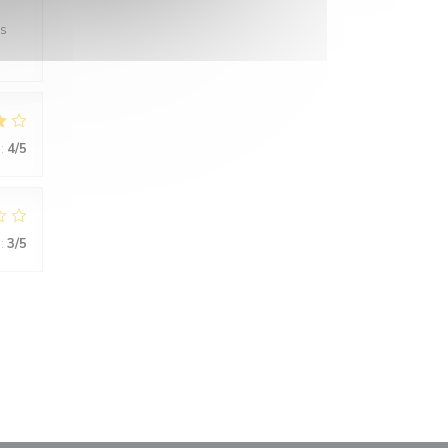
es
:
4
/5
:
3
/5