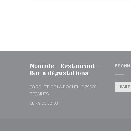
Nomade - Restaurant -
БРОНИ
Bar à dégustations
98 ROUTE DE LA ROCHELLE 79000
ЗАБР
((открывается в новом окне))
BESSINES
05 49 00 32 03