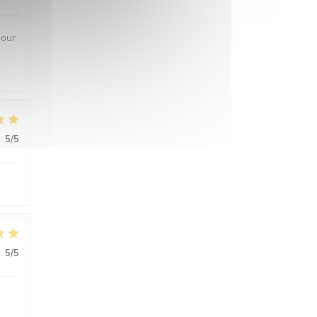
pour
s
:
5
/5
:
5
/5