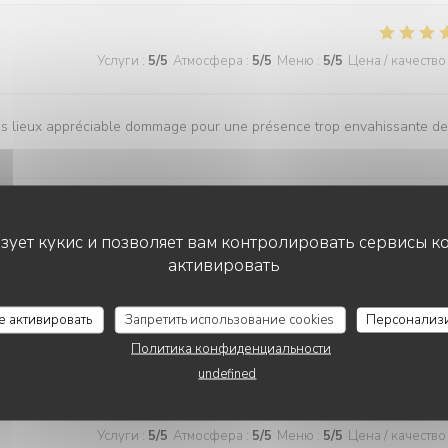
Услуги
:
5
/5
Атмосфера
:
5
/5
Меню
:
5
/5
Цена / качество
es lieux appréciable dommage pour une présence trop envahissante d
ьзует кукис и позволяет вам контролировать сервисы к
Услуги
:
5
/5
Атмосфера
:
5
/5
Меню
:
4
/5
Цена / качество
активировать
се активировать
Запретить использование cookies
Персонализ
Услуги
:
1
/5
Атмосфера
:
4
/5
Меню
:
5
/5
Цена / качество
Политика конфиденциальности
undefined
Услуги
:
5
/5
Атмосфера
:
5
/5
Меню
:
5
/5
Цена / качество