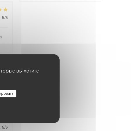
:
5
/5
es
оторые вы хотите
:
4
/5
ировать
:
3
/5
:
5
/5