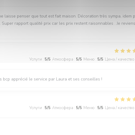
ne laisse penser que tout est fait maison. Décoration très sympa, idem 
uper rapport qualité prix car les prix restent raisonnables . Je revien
Услуги
:
5
/5
Атмосфера
:
5
/5
Меню
:
5
/5
Цена / качество
s bcp apprécié le service par Laura et ses conseilles !
Услуги
:
5
/5
Атмосфера
:
5
/5
Меню
:
5
/5
Цена / качество