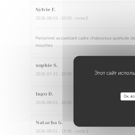
Sylvie
F
2026-08-03
- 20:00 - гости 5
Personnel accueillant cadre chaleureux quiétude d
mouches
sophie
S
Этот сайт испол
2026-07-31
- 20:00 - гости 6
Ingo
D
Ок, в
2026-08-01
- 20:00 - гости 4
Natacha
G
2026-08-01
- 19:30 - гости 2