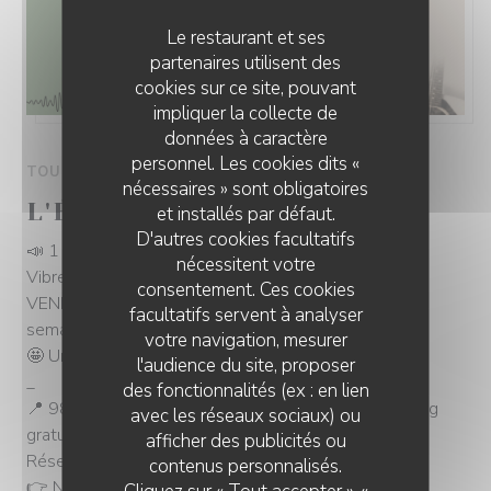
Le restaurant et ses
partenaires utilisent des
cookies sur ce site, pouvant
impliquer la collecte de
données à caractère
personnel. Les cookies dits «
TOUS LES JOURS DE 19H00 À 22H30
nécessaires » sont obligatoires
L'ÉTÉ EN MUSIQUE !🎵🎵
et installés par défaut.
D'autres cookies facultatifs
📣 1 Seule adresse, 2 Ambiances !
nécessitent votre
Vibrez tout l'été aux rythmes de nos JEUDIS &
consentement. Ces cookies
VENDREDIS musicaux, pour finir agréablement vos
facultatifs servent à analyser
semaines 🎶
votre navigation, mesurer
🤩 Un Welcome drink à votre arrivée est offert
l'audience du site, proposer
_
des fonctionnalités (ex : en lien
📍 98, Route de la Rochelle 79000 Bessines / Parking
avec les réseaux sociaux) ou
gratuit
afficher des publicités ou
Réservation conseillée:
contenus personnalisés.
👉 Nomade 📞 05.49.00.32.03
Cliquez sur « Tout accepter », «