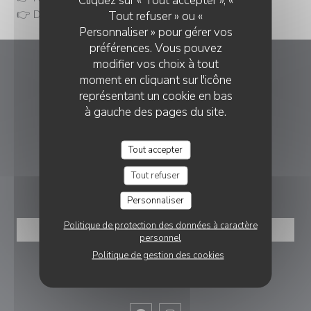
👉 Domaine de la Tuilerie 📞 05.49.09.12.45
Tout refuser » ou «
Personnaliser » pour gérer vos
préférences. Vous pouvez
modifier vos choix à tout
Nomade - Restaurant - Bar à
moment en cliquant sur l'icône
dégustations
représentant un cookie en bas
à gauche des pages du site.
((ouvre une 
98 ROUTE DE LA ROCHELLE 79000 BESSINES
05 49 00 32 03
Tout accepter
Tout refuser
RÉSERVATION
Personnaliser
Politique de protection des données à caractère
RÉSERVER
personnel
Politique de gestion des cookies
NOUS SUIVRE