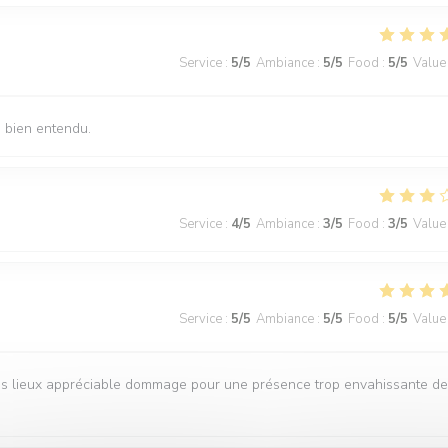
Service
:
5
/5
Ambiance
:
5
/5
Food
:
5
/5
Value
s bien entendu.
Service
:
4
/5
Ambiance
:
3
/5
Food
:
3
/5
Value
Service
:
5
/5
Ambiance
:
5
/5
Food
:
5
/5
Value
es lieux appréciable dommage pour une présence trop envahissante d