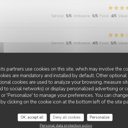
Service
:
5
/5
Ambiance
:
5
/5
Food
:
4
/5
Value
Service
:
1
/5
Ambiance
:
4
/5
Food
:
5
/5
Value
its partners use cookies on this site, which may involve the co
Service
:
5
/5
Ambiance
:
5
/5
Food
:
5
/5
Value
ookies are mandatory and installed by default. Other optional 
ional cookies are used to analyze your browsing, measure sit
ted to social networks) or display personalized advertising or c
ne laisse penser que tout est fait maison. Décoration très sympa, idem 
ll' or 'Personalize' to manage your preferences. You can chang
uper rapport qualité prix car les prix restent raisonnables . Je revien
 by clicking on the cookie icon at the bottom left of the site p
OK, accept all
Deny all cookies
Personalize
Personal data protection policy