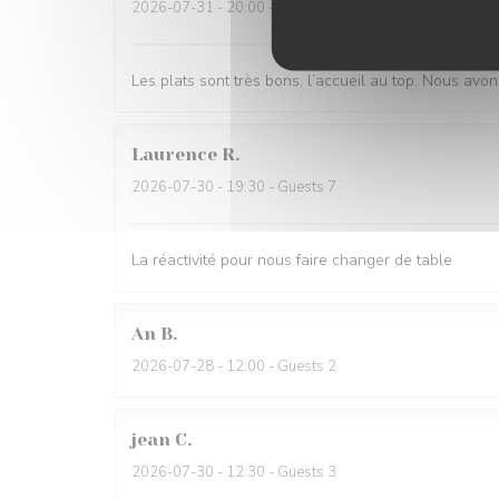
2026-07-31
- 20:00 - Guests 2
Les plats sont très bons, l’accueil au top. Nous avon
Laurence
R
2026-07-30
- 19:30 - Guests 7
La réactivité pour nous faire changer de table
An
B
2026-07-28
- 12:00 - Guests 2
jean
C
2026-07-30
- 12:30 - Guests 3