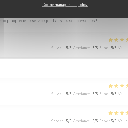
Service
:
5
/5
Ambiance
:
5
/5
Food
:
5
/5
Value
Cookie management policy
s bcp apprécié le service par Laura et ses conseilles !
Service
:
5
/5
Ambiance
:
5
/5
Food
:
5
/5
Value
Service
:
5
/5
Ambiance
:
5
/5
Food
:
5
/5
Value
Service
:
5
/5
Ambiance
:
5
/5
Food
:
5
/5
Value