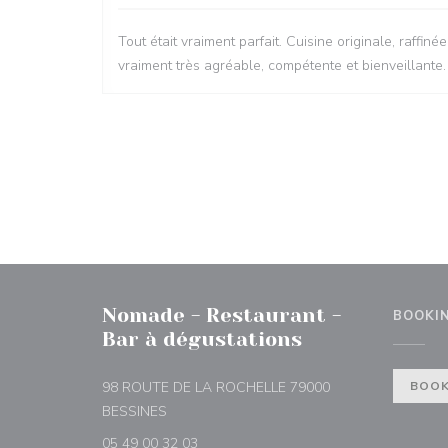
Tout était vraiment parfait. Cuisine originale, raffi
vraiment très agréable, compétente et bienveillante.
Nomade - Restaurant -
BOOKI
Bar à dégustations
98 ROUTE DE LA ROCHELLE 79000
BOOK
((opens in a new window))
BESSINES
05 49 00 32 03