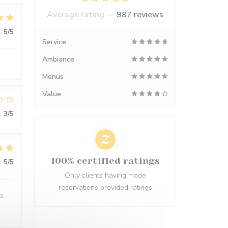
Average rating —
987 reviews
:
5
/5
Service
Ambiance
Menus
Value
:
3
/5
100% certified ratings
:
5
/5
Only clients having made
reservations provided ratings
es