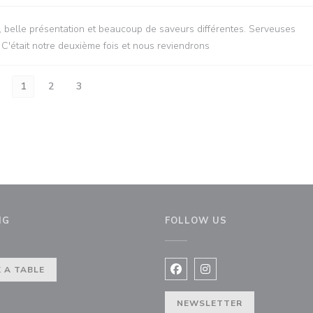
née, belle présentation et beaucoup de saveurs différentes. Serveuses
 C'était notre deuxième fois et nous reviendrons
1
2
3
NG
FOLLOW US
 A TABLE
Facebook ((opens in a new 
Instagram ((opens in 
NEWSLETTER