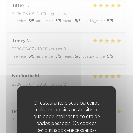
Julie
F
2026-08-08
- 20:00 - guests 5
service
:
5
/5
ambience
:
5
/5
menu
:
5
/5
quality_price
:
5
/5
Terry
V
2026-08-07
- 19:00 - guests 3
service
:
5
/5
ambience
:
5
/5
menu
:
5
/5
quality_price
:
5
/5
Nathalie
M
2026-08-07
- 20:30 - guests 2
service
:
5
/5
ambience
:
5
/5
menu
:
5
/5
quality_price
:
5
/5
O restaurante e seus parceiros
utilizam cookies neste site, o
Bob
P
que pode implicar na coleta de
2026-08-07
- 13:00 - guests 2
dados pessoais. Os cookies
service
:
5
/5
ambience
:
5
/5
menu
:
5
/5
quality_price
:
4
/5
denominados «necessários»