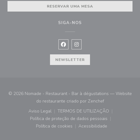
RESERVAR UMA MESA
SIGA-NOS
Facebook ((abre numa nova janela))
Instagram ((abre numa nova ja
NEWSLETTER
© 2026 Nomade - Restaurant - Bar à dégustations — Website
((abre numa nova 
do restaurante criado por
Zenchef
Aviso Legal
TERMOS DE UTILIZAÇÃO
((abre numa nova janela))
((abre numa nova janela))
Política de proteção de dados pessoais
((abre numa nova janela))
Política de cookies
Acessibilidade
((abre numa nova janela))
((abre numa nova janela