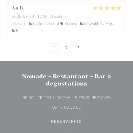
An
B
2026-07-28
- 12:00 - Gasten 2
Service
:
5
/5
Atmosfeer
:
5
/5
Keuken
:
5
/5
Kwaliteit / Prijs
:
5
/5
1
2
3
Nomade - Restaurant - Bar à
dégustations
((opent in e
98 ROUTE DE LA ROCHELLE 79000 BESSINES
05 49 00 32 03
RESERVERING