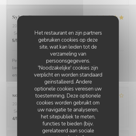
Sylvie
F
2026-08-03
- 20:00 - Gasten 5
Het restaurant en zijn partners
Service
:
5
/5
Atmosfeer
:
5
/5
Keuken
:
5
/5
Kwaliteit / Prijs
:
gebruiken cookies op deze
5
/5
site, wat kan leiden tot de
verzameling van
persoonsgegevens.
Personnel accueillant cadre chaleureux quiétude des
'Noodzakelijke' cookies zijn
lieux appréciable dommage pour une présence trop
verplicht en worden standaard
envahissante des mouches
geïnstalleerd. Andere
optionele cookies vereisen uw
toestemming. Deze optionele
sophie
S
cookies worden gebruikt om
2026-07-31
- 20:00 - Gasten 6
uw navigatie te analyseren,
Service
:
5
/5
Atmosfeer
:
5
/5
Keuken
:
4
/5
Kwaliteit / Prijs
:
het sitepubliek te meten,
4
/5
functies te bieden (bijv.
gerelateerd aan sociale