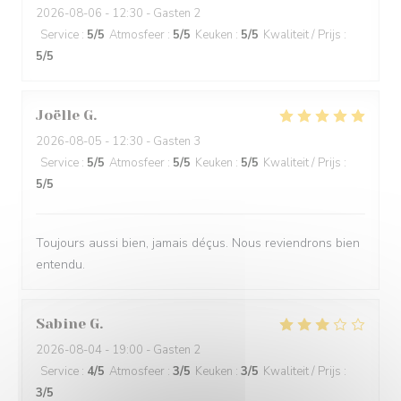
2026-08-06
- 12:30 - Gasten 2
Service
:
5
/5
Atmosfeer
:
5
/5
Keuken
:
5
/5
Kwaliteit / Prijs
:
5
/5
Joëlle
G
2026-08-05
- 12:30 - Gasten 3
Service
:
5
/5
Atmosfeer
:
5
/5
Keuken
:
5
/5
Kwaliteit / Prijs
:
5
/5
Toujours aussi bien, jamais déçus. Nous reviendrons bien
entendu.
Sabine
G
2026-08-04
- 19:00 - Gasten 2
Service
:
4
/5
Atmosfeer
:
3
/5
Keuken
:
3
/5
Kwaliteit / Prijs
:
3
/5