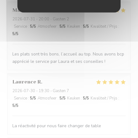
Marie
A
2026-07-31
- 20:00 - Gasten 2
Service
:
5
/5
Atmosfeer
:
5
/5
Keuken
:
5
/5
Kwaliteit / Prijs
:
5
/5
Les plats sont très bons, l’accueil au top. Nous avons bcp
apprécié le service par Laura et ses conseilles !
Laurence
R
2026-07-30
- 19:30 - Gasten 7
Service
:
5
/5
Atmosfeer
:
5
/5
Keuken
:
5
/5
Kwaliteit / Prijs
:
5
/5
La réactivité pour nous faire changer de table