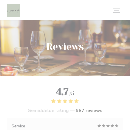
Cookies beheer paneel
Reviews
4.7
/5
Gemiddelde rating —
987 reviews
Service