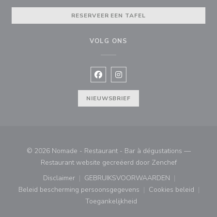
RESERVEER EEN TAFEL
VOLG ONS
Facebook ((opent in een nieuw vens
Instagram ((opent in een nieu
NIEUWSBRIEF
© 2026 Nomade - Restaurant - Bar à dégustations —
((opent in ee
Restaurant website gecreëerd door
Zenchef
Disclaimer
GEBRUIKSVOORWAARDEN
((opent in een nieuw venster))
((opent in een nieuw venster
Beleid bescherming persoonsgegevens
Cookies beleid
((opent in een nieuw venster))
((opent in ee
Toegankelijkheid
((opent in een nieuw venster))