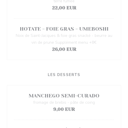
terre fumée
22,00 EUR
HOTATE - FOIE GRAS - UMEBOSHI
Noix de Saint-Jacques & foie gras snacké - beurre au
vin de prune Supplément menu +8€
26,00 EUR
LES DESSERTS
MANCHEGO SEMI-CURADO
fromage de brebis - pâte de coing
9,00 EUR