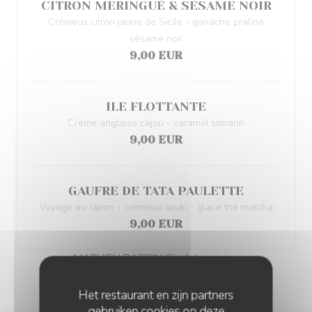
CITRON MERINGUÉ & SÉSAME NOIR
Crémeux citron jaune de Sicile - ganache praliné
sésame noir
9,00 EUR
ILE FLOTTANTE
Crème anglaise cajou - caramel tamarin
9,00 EUR
GAUFRE DE TATA PAULETTE
Voyage au Japon - crémeux azuki - glace thé matcha
9,00 EUR
MATHIEU BARBIN Chef de cuisine
Het restaurant en zijn partners
gebruiken cookies op deze