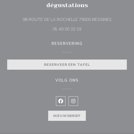
dégustations
((opent in e
98 ROUTE DE LA ROCHELLE 79000 BESSINES
05 49 00 32 03
RESERVERING
RESERVEER EEN TAFEL
VOLG ONS
Facebook ((opent in een nieuw vens
Instagram ((opent in een nieu
NIEUWSBRIEF