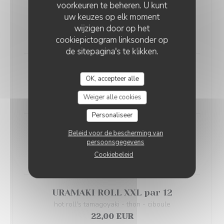
voorkeuren te beheren. U kunt
HUÎTRES N°4
uw keuzes op elk moment
Fines de Claire - 18 pièces
wijzigen door op het
19,00 EUR
cookiepictogram linksonder op
de sitepagina's te klikken.
LANGOUSTINES "BRÛLE-DOIGTS"
OK, accepteer alle
Aji picante
18,00 EUR
Weiger alle cookies
Personaliseer
URAMAKI ROLL par 6
Beleid voor de bescherming van
persoonsgegevens
hot roll's tamagoyaki - thon - ciboule
Cookiebeleid
13,00 EUR
URAMAKI ROLL XXL par 12
hot roll's tamagoyaki - thon - ciboule
22,00 EUR