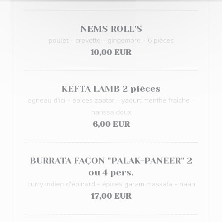
NEMS ROLL'S
poulet - crevette - gingembre - 6 pièces
10,00 EUR
KEFTA LAMB 2 pièces
agneau d'ici - épices zaatar - yaourt menthe fraîche -
harissa doux
6,00 EUR
BURRATA FAÇON "PALAK-PANEER" 2
ou 4 pers.
curry indien d'épinard - épices garam massala - naan
17,00 EUR