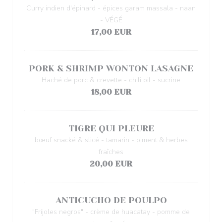
Curry indien d'épinard - épices garam massala - naan
- VÉGÉ
17,00 EUR
PORK & SHRIMP WONTON LASAGNE
Haché de porc & crevette - chili oil - sucrine
18,00 EUR
TIGRE QUI PLEURE
bœuf snacké & slicé - tamarin - piment & herbes
fraîches
20,00 EUR
ANTICUCHO DE POULPO
"Frijoles negros" - crème de huacatay - pomme de