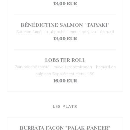
12,00 EUR
BÉNÉDICTINE SALMON "TAIYAKI"
Saumon fumé - œuf poché - émulsion yuzu - épinard
12,00 EUR
LOBSTER ROLL
Pain brioché toasté - mayo citron/estragon - homard en
salpicon Supplément menu +6€
16,00 EUR
LES PLATS
BURRATA FAÇON "PALAK-PANEER"