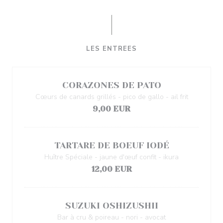
LES ENTREES
CORAZONES DE PATO
Cœurs de canards grillés - pico de gallo - ail frit
9,00 EUR
TARTARE DE BOEUF IODÉ
Huître Spéciale - jaune d'œuf confit - ikura
12,00 EUR
SUZUKI OSHIZUSHII
Bar à cru & poireau - nori - avocat