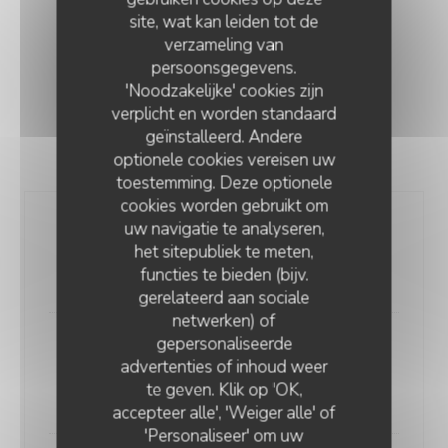
site, wat kan leiden tot de
verzameling van
A PARTAGER OU PAS
persoonsgegevens.
'Noodzakelijke' cookies zijn
"SERVIS UNIQUEMENT LE SOIR"
verplicht en worden standaard
geïnstalleerd. Andere
optionele cookies vereisen uw
toestemming. Deze optionele
cookies worden gebruikt om
uw navigatie te analyseren,
RILLETTES DE SARDINES FUMÉES
het sitepubliek te meten,
pain grillé
functies te bieden (bijv.
6,00 EUR
gerelateerd aan sociale
netwerken) of
gepersonaliseerde
PRAIRES GRATINÉES
advertenties of inhoud weer
Persillade yuzu
te geven. Klik op 'OK,
15,00 EUR
accepteer alle', 'Weiger alle' of
'Personaliseer' om uw