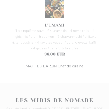
L'UMAMI
"La cinquième saveur" 4 uramakis - 4 nems rolls - 4
nigiris mix / thon & saumon - 2 chawanmushi / shiitake
& langoustine - 4 ravioles vapeur / porc, crevette, kaffir
- 4 gyozas / canard & foie gras
36,00 EUR
MATHIEU BARBIN Chef de cuisine
LES MIDIS DE NOMADE
Servi du lundi au vendredi PLAT 17€ - ENTRÉE + PLAT 18.90€