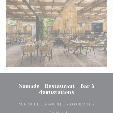
Nomade - Restaurant - Bar à
dégustations
((opent in e
98 ROUTE DE LA ROCHELLE 79000 BESSINES
05 49 00 32 03