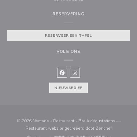
RESERVERING
RESERVEER EEN TAFEL
VOLG ONS
Facebook ((opent in een nieuw vens
Instagram ((opent in een nieu
NIEUWSBRIEF
© 2026 Nomade - Restaurant - Bar à dégustations —
((opent in ee
Restaurant website gecreëerd door
Zenchef