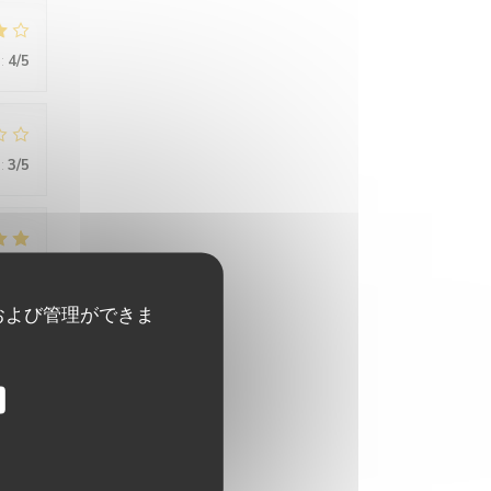
:
4
/5
:
3
/5
:
5
/5
および管理ができま
pour
s