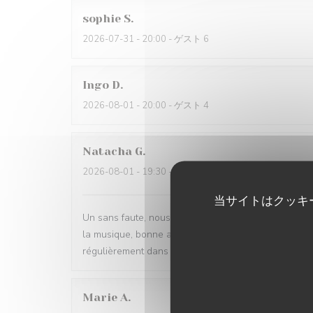
sophie
S
2026-07-31
- 20:00 - ゲスト 6
Ingo
D
2026-08-01
- 20:00 - ゲスト 4
Natacha
G
2026-08-01
- 19:30 - ゲスト 2
当サイトはクッキ
Un sans faute, nous avons très bien mangé, la cuisi
la musique, bonne ambiance et serveurs très sympa. S
régulièrement dans ce restaurant
Marie
A