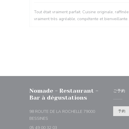
Tout était vraiment parfait. Cuisine originale, raffi
vraiment très agréable, compétente et bienveillante.
Nomade - Restaurant -
ご予約
Bar à dégustations
98 ROUTE DE LA ROCHELLE 79000
予約
((新しいウィンドウで開きます))
BESSINES
05 49 00 32 03