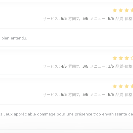
サービス
:
5
/5
雰囲気
:
5
/5
メニュー
:
5
/5
品質-価格
s bien entendu.
サービス
:
4
/5
雰囲気
:
3
/5
メニュー
:
3
/5
品質-価格
サービス
:
5
/5
雰囲気
:
5
/5
メニュー
:
5
/5
品質-価格
es lieux appréciable dommage pour une présence trop envahissante d