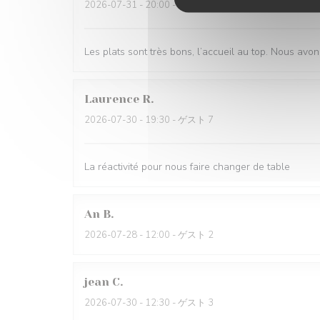
2026-07-31
- 20:00 - ゲスト 2
Les plats sont très bons, l’accueil au top. Nous avon
Laurence
R
2026-07-30
- 19:30 - ゲスト 7
La réactivité pour nous faire changer de table
An
B
2026-07-28
- 12:00 - ゲスト 2
jean
C
2026-07-30
- 12:30 - ゲスト 3