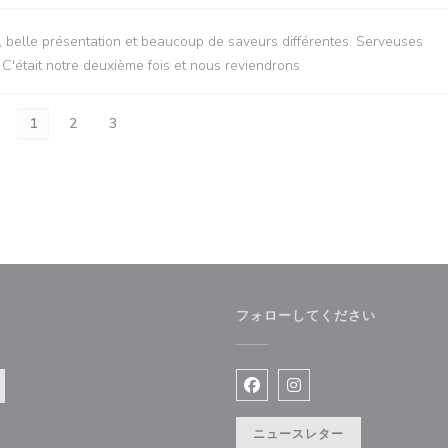
née, belle présentation et beaucoup de saveurs différentes. Serveuses
 C'était notre deuxième fois et nous reviendrons
1
2
3
フォローしてください
Facebook ((新しいウィン
Instagram ((新
ニュースレター