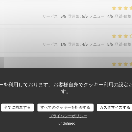
サービス
:
5
/5
雰囲気
:
5
/5
メニュー
:
4
/5
品質-価格
サービス
:
1
/5
雰囲気
:
4
/5
メニュー
:
5
/5
品質-価格
サービス
:
5
/5
雰囲気
:
5
/5
メニュー
:
5
/5
品質-価格
ーを利用しております。お客様自身でクッキー利用の設定
す。
ne laisse penser que tout est fait maison. Décoration très sympa, idem 
uper rapport qualité prix car les prix restent raisonnables . Je revien
全てに同意する
すべてのクッキーを拒否する
カスタマイズする
プライバシーポリシー
undefined