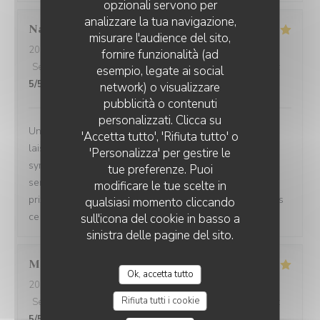
opzionali servono per
analizzare la tua navigazione,
Natacha
G
misurare l'audience del sito,
2026-08-01
- 19:30 - Ospiti 2
fornire funzionalità (ad
Servizio
:
5
/5
Atmosfera
:
5
/5
Cucina
:
5
/5
Qualità / Prezzo
:
esempio, legate ai social
5
/5
network) o visualizzare
pubblicità o contenuti
personalizzati. Clicca su
Un sans faute, nous avons très bien mangé, la cuisine
'Accetta tutto', 'Rifiuta tutto' o
laisse penser que tout est fait maison. Décoration très
'Personalizza' per gestire le
sympa, idem pour la musique, bonne ambiance et
tue preferenze. Puoi
serveurs très sympa. Super rapport qualité prix car les
modificare le tue scelte in
prix restent raisonnables . Je reviens régulièrement dans
qualsiasi momento cliccando
ce restaurant
sull'icona del cookie in basso a
sinistra delle pagine del sito.
Marie
A
Ok, accetta tutto
2026-07-31
- 20:00 - Ospiti 2
Rifiuta tutti i cookie
Servizio
:
5
/5
Atmosfera
:
5
/5
Cucina
:
5
/5
Qualità / Prezzo
:
5
/5