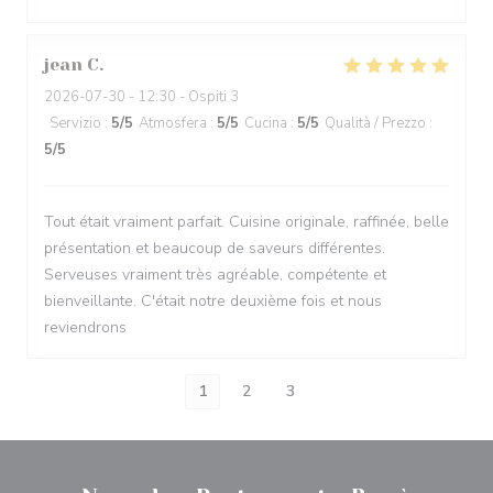
jean
C
2026-07-30
- 12:30 - Ospiti 3
Servizio
:
5
/5
Atmosfera
:
5
/5
Cucina
:
5
/5
Qualità / Prezzo
:
5
/5
Tout était vraiment parfait. Cuisine originale, raffinée, belle
présentation et beaucoup de saveurs différentes.
Serveuses vraiment très agréable, compétente et
bienveillante. C'était notre deuxième fois et nous
reviendrons
1
2
3