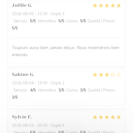
Joëlle
G
2026-08-05
- 12:30 - Ospiti 3
Servizio
:
5
/5
Atmosfera
:
5
/5
Cucina
:
5
/5
Qualità / Prezzo
:
5
/5
Toujours aussi bien, jamais déçus. Nous reviendrons bien
entendu.
Sabine
G
2026-08-04
- 19:00 - Ospiti 2
Servizio
:
4
/5
Atmosfera
:
3
/5
Cucina
:
3
/5
Qualità / Prezzo
:
3
/5
Sylvie
F
2026-08-03
- 20:00 - Ospiti 5
Servizio
:
5
/5
Atmosfera
:
5
/5
Cucina
:
5
/5
Qualità / Prezzo
: