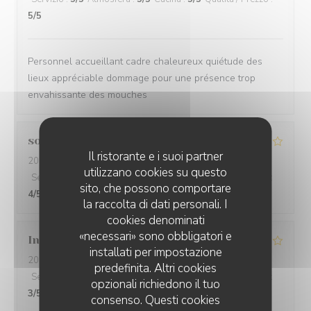
5
/5
Personnel accueillant cadre chaleureux quiétude des
lieux appréciable dommage pour une présence trop
envahissante des mouches
sophie
S
Il ristorante e i suoi partner
2026-07-31
- 20:00 - Ospiti 6
utilizzano cookies su questo
Servizio
:
5
/5
Atmosfera
:
5
/5
Cucina
:
4
/5
Qualità / Prezzo
:
sito, che possono comportare
4
/5
la raccolta di dati personali. I
cookies denominati
«necessari» sono obbligatori e
Ingo
D
installati per impostazione
2026-08-01
- 20:00 - Ospiti 4
predefinita. Altri cookies
Servizio
:
1
/5
Atmosfera
:
4
/5
Cucina
:
5
/5
Qualità / Prezzo
:
opzionali richiedono il tuo
3
/5
consenso. Questi cookies