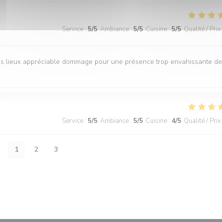
Service
:
5
/5
Ambiance
:
5
/5
Cuisine
:
5
/5
Qualité / Prix
es lieux appréciable dommage pour une présence trop envahissante d
Service
:
5
/5
Ambiance
:
5
/5
Cuisine
:
4
/5
Qualité / Prix
1
2
3