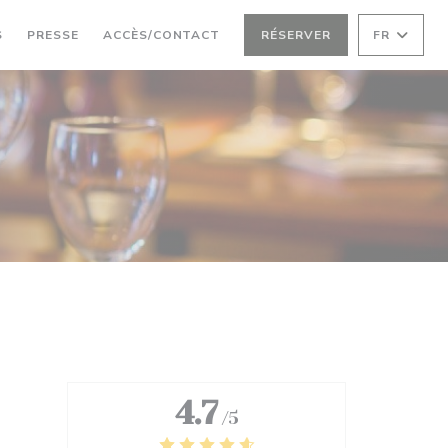
S
PRESSE
ACCÈS/CONTACT
RÉSERVER
FR
4.7
/5