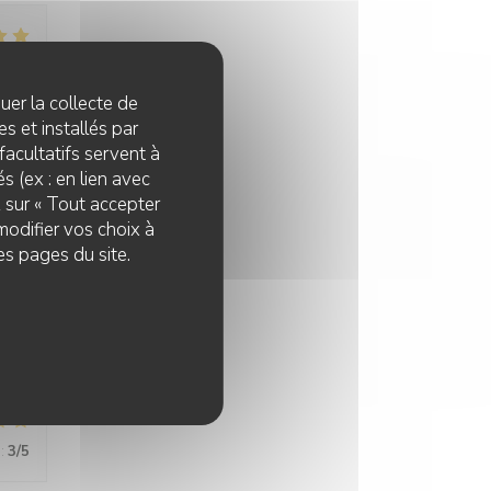
:
5
/5
quer la collecte de
s et installés par
facultatifs servent à
:
5
/5
s (ex : en lien avec
z sur « Tout accepter
modifier vos choix à
es pages du site.
:
5
/5
:
3
/5