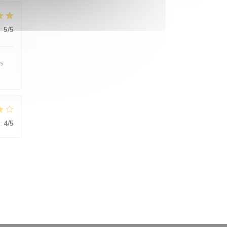
:
5
/5
es
:
4
/5