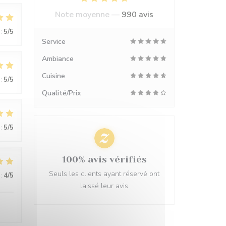
Note moyenne —
990 avis
:
5
/5
Service
Ambiance
Cuisine
:
5
/5
Qualité/Prix
:
5
/5
100% avis vérifiés
Seuls les clients ayant réservé ont
:
4
/5
laissé leur avis