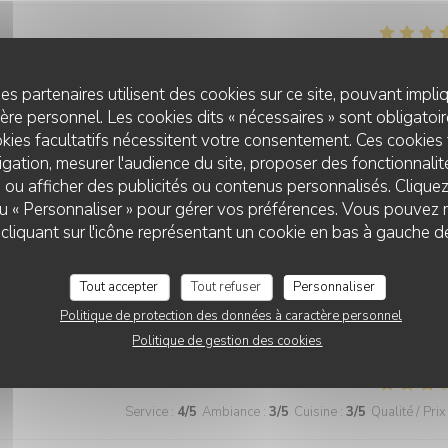
Service
:
5
/5
Ambiance
:
5
/5
Cuisine
:
5
/5
Qualité / Prix
es partenaires utilisent des cookies sur ce site, pouvant impli
re personnel. Les cookies dits « nécessaires » sont obligatoire
kies facultatifs nécessitent votre consentement. Ces cookies 
Service
:
5
/5
Ambiance
:
5
/5
Cuisine
:
5
/5
Qualité / Prix
gation, mesurer l'audience du site, proposer des fonctionnalité
 ou afficher des publicités ou contenus personnalisés. Clique
 ou « Personnaliser » pour gérer vos préférences. Vous pouvez 
liquant sur l'icône représentant un cookie en bas à gauche d
Service
:
5
/5
Ambiance
:
5
/5
Cuisine
:
5
/5
Qualité / Prix
Tout accepter
Tout refuser
Personnaliser
s bien entendu.
Politique de protection des données à caractère personnel
Politique de gestion des cookies
Service
:
4
/5
Ambiance
:
3
/5
Cuisine
:
3
/5
Qualité / Prix